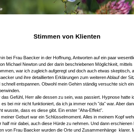
Stimmen von Klienten
n bei Frau Baecker in der Hoffnung, Antworten auf ein paar wesent
n Michael Newton und der darin beschriebenen Möglichkeit, mitte
en, war ich zugleich aufgeregt und doch auch etwas skeptisch, als i
aecker und ihre detaillierten Erklärungen zum weiteren Ablauf der Sit
d schnell entspannen. Obwohl mein Gehirn ständig versuchte sich e
berwinden.
 das Gefühl, Herr alle dessen zu sein, was passiert. Hypnose hatte
s es bei mir nicht funktioniert, da ich ja immer noch "da" war. Aber 
ht wusste, dass es diese gibt. Ein erster "Aha-Effekt".
r meiner Geburt war ein Schlüsselmoment. Alles in meinem Kopf wehrt
 half mir dabei, auch diese Hürde zu nehmen. Und dann erschienen 
gen von Frau Baecker wurden die Orte und Zusammenhänge klarer. 