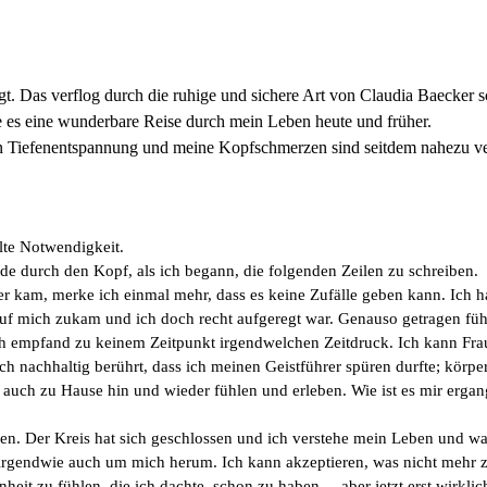
t. Das verflog durch die ruhige und sichere Art von Claudia Baecker s
e es eine wunderbare Reise durch mein Leben heute und früher.
on Tiefenentspannung und meine Kopfschmerzen sind seitdem nahezu
lte Notwendigkeit.
e durch den Kopf, als ich begann, die folgenden Zeilen zu schreiben.
r kam, merke ich einmal mehr, dass es keine Zufälle geben kann. Ich h
uf mich zukam und ich doch recht aufgeregt war. Genauso getragen fühl
ch empfand zu keinem Zeitpunkt irgendwelchen Zeitdruck. Ich kann Fr
 nachhaltig berührt, dass ich meinen Geistführer spüren durfte; körperl
auch zu Hause hin und wieder fühlen und erleben. Wie ist es mir erg
 Der Kreis hat sich geschlossen und ich verstehe mein Leben und war
d irgendwie auch um mich herum. Ich kann akzeptieren, was nicht mehr z
t zu fühlen, die ich dachte, schon zu haben.... aber jetzt erst wirklich