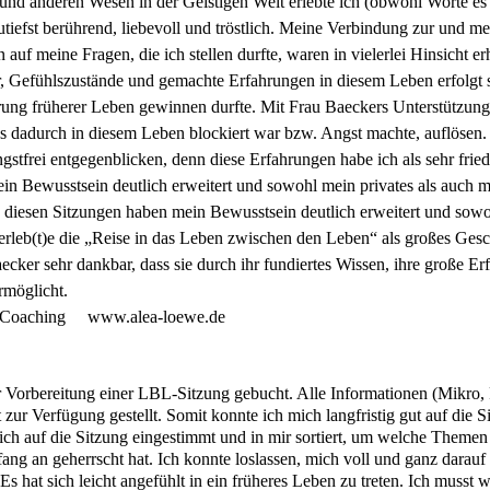
d anderen Wesen in der Geistigen Welt erlebte ich (obwohl Worte es e
tiefst berührend, liebevoll und tröstlich. Meine Verbindung zur und mei
auf meine Fragen, die ich stellen durfte, waren in vielerlei Hinsicht e
 Gefühlszustände und gemachte Erfahrungen in diesem Leben erfolgt s
nerung früherer Leben gewinnen durfte. Mit Frau Baeckers Unterstützu
s dadurch in diesem Leben blockiert war bzw. Angst machte, auflösen.
stfrei entgegenblicken, denn diese Erfahrungen habe ich als sehr frie
n Bewusstsein deutlich erweitert und sowohl mein privates als auch me
 diesen Sitzungen haben mein Bewusstsein deutlich erweitert und sowoh
ch erleb(t)e die „Reise in das Leben zwischen den Leben“ als großes Ge
ker sehr dankbar, dass sie durch ihr fundiertes Wissen, ihre große Er
rmöglicht.
es Coaching www.alea-loewe.de
ur Vorbereitung einer LBL-Sitzung gebucht. Alle Informationen (Mikro,
t zur Verfügung gestellt. Somit konnte ich mich langfristig gut auf die
ich auf die Sitzung eingestimmt und in mir sortiert, um welche Themen e
nfang an geherrscht hat. Ich konnte loslassen, mich voll und ganz darau
. Es hat sich leicht angefühlt in ein früheres Leben zu treten. Ich muss