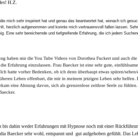
les! H.Z.
 die mich sehr inspiriert hat und genau das beantwortet hat, wonach ich gesu
hlt, herzlich aufgenommen und konnte mich vertrauensvoll fallen lassen. S
g. Eine sehr bereichernde und tiefgreifende Erfahrung, die ich jedem Such
rung haben mir die You Tube Videos von Dorothea Fuckert und auch d
 die Erfahrung einzulassen. Frau Baecker ist eine sehr gute, einfühlsam
 Ich hatte vorher Bedenken, ob ich denn überhaupt etwas spüren/sehen
eren Leben offenbart, die mir in meinem jetzigen Leben sehr helfen. D
kam eine Ahnung davon, sich als grenzenlose zeitlose Seele zu fühlen.
Baecker.
h bis dahin weder Erfahrungen mit Hypnose noch mit einer Rückführun
ia Baecker sehr wohl, entspannt und gut aufgehoben gefühlt. Das Le