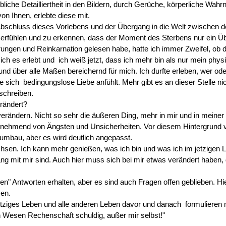
aubliche Detailliertheit in den Bildern, durch Gerüche, körperliche 
von Ihnen, erlebte diese mit.
schluss dieses Vorlebens und der Übergang in die Welt zwischen d
u erfühlen und zu erkennen, dass der Moment des Sterbens nur ein Üb
ungen und Reinkarnation gelesen habe, hatte ich immer Zweifel, ob d
ich es erlebt und ich weiß jetzt, dass ich mehr bin als nur mein phys
d über alle Maßen bereichernd für mich. Ich durfte erleben, wer ode
ie sich bedingungslose Liebe anfühlt. Mehr gibt es an dieser Stelle ni
schreiben.
erändert?
verändern. Nicht so sehr die äußeren Ding, mehr in mir und in mei
zunehmend von Ängsten und Unsicherheiten. Vor diesem Hintergrund 
umbau, aber es wird deutlich angepasst.
hsen. Ich kann mehr genießen, was ich bin und was ich im jetzigen 
gang mit mir sind. Auch hier muss sich bei mir etwas verändert hab
n" Antworten erhalten, aber es sind auch Fragen offen geblieben. Hier
men.
etziges Leben und alle anderen Leben davor und danach formulieren 
en Wesen Rechenschaft schuldig, außer mir selbst!"