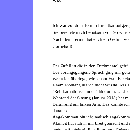
P. B.
Ich war vor dem Termin furchtbar aufgereg
Sie bereitete mich behutsam vor. So wurd
Nach dem Termin hatte ich ein Gefühl v
Cornelia R.
Der Zufall ist die in den Deckmantel gehül
Der vorangegangene Spruch ging mir gerad
Wenn ich überlege, wie ich zu Frau Baecke
einem Moment, als ich nicht wusste, was a
"Reinkarnationsstunden" hindurch. Und i
Während der Sitzung (Januar 2018) hat mich
Berührung am linken Arm. Das konnte ich 
danach?
Angekommen bin ich; seelisch angekommen.
Klarheit hat sich in mir breit gemacht un
meinem Schicksal. Eine Form von Gelassenhei