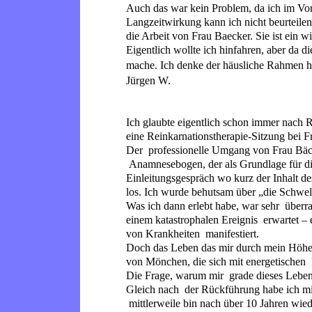
Auch das war kein Problem, da ich im Vorf
Langzeitwirkung kann ich nicht beurteilen,
die Arbeit von Frau Baecker. Sie ist ein 
Eigentlich wollte ich hinfahren, aber da d
mache. Ich denke der häusliche Rahmen ha
Jürgen W.
Ich glaubte eigentlich schon immer nach
eine Reinkarnationstherapie-Sitzung bei 
Der professionelle Umgang von Frau Bäck
Anamnesebogen, der als Grundlage für d
Einleitungsgespräch wo kurz der Inhalt d
los. Ich wurde behutsam über „die Schwel
Was ich dann erlebt habe, war sehr überra
einem katastrophalen Ereignis erwartet – 
von Krankheiten manifestiert.
Doch das Leben das mir durch mein Höhere
von Mönchen, die sich mit energetischen 
Die Frage, warum mir grade dieses Leben 
Gleich nach der Rückführung habe ich mic
mittlerweile bin nach über 10 Jahren wiede