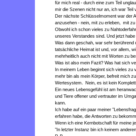
für mich real - durch eine zum Teil ungl
mir die Szenen nicht nur an, ich war Teil 
Der nächste Schlüsselmoment war der Ab
anzusehen - nein, mit zu erleben, mit z
Obwohl ich schon vieles zu Nahtoderfahr
unseres Verstandes sind. Und jetzt habe 
Was dann geschah, war sehr berührend un
tatsächliche Heimat ist und, vor allem, w
mehrheitlich auch nicht mit Worten zu be
Was ist also mein Fazit? Was hat sich v
In meinem Leben beginnt sich vieles zu 
mehr bin als mein Körper, befreit mich 
Wertesystem. Nein, es ist kein Komplett
Ein neues Lebensgefühl ist am heranwac
und Tiere offener und vertrauter im Um
kann.
Ich habe auf ein paar meiner "Lebensfrage
erfahren habe, die Antworten zu bekom
Wenn ich eine Kernbotschaft für meine j
"In letzter Instanz bin ich keinem ander