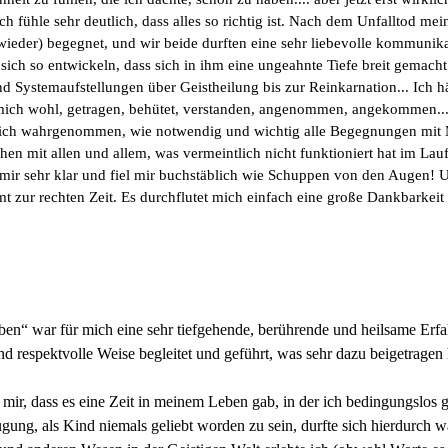
fühle sehr deutlich, dass alles so richtig ist. Nach dem Unfalltod mein
 (wieder) begegnet, und wir beide durften eine sehr liebevolle kommun
 sich so entwickeln, dass sich in ihm eine ungeahnte Tiefe breit gemach
d Systemaufstellungen über Geistheilung bis zur Reinkarnation... Ich hät
 mich wohl, getragen, behütet, verstanden, angenommen, angekommen...
tlich wahrgenommen, wie notwendig und wichtig alle Begegnungen mit 
en mit allen und allem, was vermeintlich nicht funktioniert hat im Laufe
 mir sehr klar und fiel mir buchstäblich wie Schuppen von den Augen! 
t zur rechten Zeit. Es durchflutet mich einfach eine große Dankbark
en“ war für mich eine sehr tiefgehende, berührende und heilsame Erfa
d respektvolle Weise begleitet und geführt, was sehr dazu beigetragen h
mir, dass es eine Zeit in meinem Leben gab, in der ich bedingungslos 
ugung, als Kind niemals geliebt worden zu sein, durfte sich hierdurch 