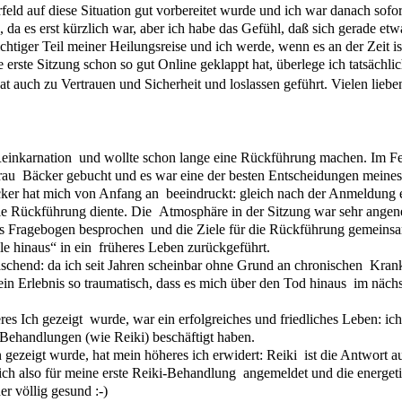
eld auf diese Situation gut vorbereitet wurde und ich war danach sofor
 da es erst kürzlich war, aber ich habe das Gefühl, daß sich gerade et
wichtiger Teil meiner Heilungsreise und ich werde, wenn es an der Zeit
ie erste Sitzung schon so gut Online geklappt hat, überlege ich tatsäch
t auch zu Vertrauen und Sicherheit und loslassen geführt. Vielen lieb
 Reinkarnation und wollte schon lange eine Rückführung machen. Im F
Frau Bäcker gebucht und es war eine der besten Entscheidungen meine
er hat mich von Anfang an beeindruckt: gleich nach der Anmeldung er
ie Rückführung diente. Die Atmosphäre in der Sitzung war sehr ange
es Fragebogen besprochen und die Ziele für die Rückführung gemeinsa
le hinaus“ in ein früheres Leben zurückgeführt.
schend: da ich seit Jahren scheinbar ohne Grund an chronischen Krank
ein Erlebnis so traumatisch, dass es mich über den Tod hinaus im näch
s Ich gezeigt wurde, war ein erfolgreiches und friedliches Leben: ich
Behandlungen (wie Reiki) beschäftigt haben.
gezeigt wurde, hat mein höheres ich erwidert: Reiki ist die Antwort a
h also für meine erste Reiki-Behandlung angemeldet und die energetis
r völlig gesund :-)