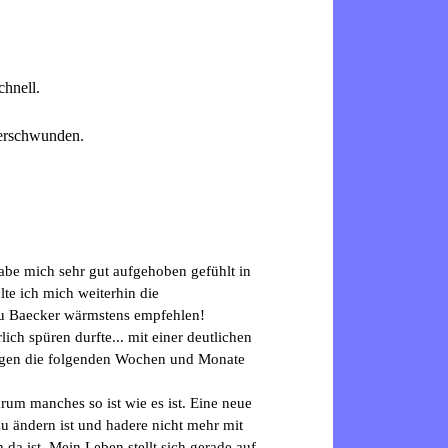
chnell.
 verschwunden.
abe mich sehr gut aufgehoben gefühlt in
te ich mich weiterhin die
au Baecker wärmstens empfehlen!
ich spüren durfte... mit einer deutlichen
angen die folgenden Wochen und Monate
um manches so ist wie es ist. Eine neue
u ändern ist und hadere nicht mehr mit
 da ist. Mein Leben stellt sich gerade auf