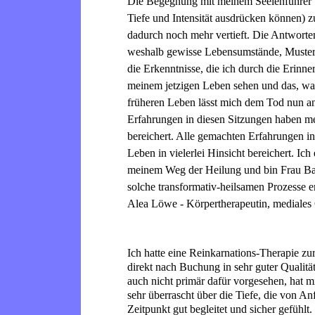
Die Begegnung mit meinem Seelenführer un
Tiefe und Intensität ausdrücken können) zu
dadurch noch mehr vertieft. Die Antworten 
weshalb gewisse Lebensumstände, Muster,
die Erkenntnisse, die ich durch die Erin
meinem jetzigen Leben sehen und das, wa
früheren Leben lässt mich dem Tod nun ang
Erfahrungen in diesen Sitzungen haben mei
bereichert. Alle gemachten Erfahrungen in
Leben in vielerlei Hinsicht bereichert. I
meinem Weg der Heilung und bin Frau Baec
solche transformativ-heilsamen Prozesse e
Alea Löwe - Körpertherapeutin, medial
Ich hatte eine Reinkarnations-Therapie z
direkt nach Buchung in sehr guter Qualitä
auch nicht primär dafür vorgesehen, hat m
sehr überrascht über die Tiefe, die von A
Zeitpunkt gut begleitet und sicher gefühlt