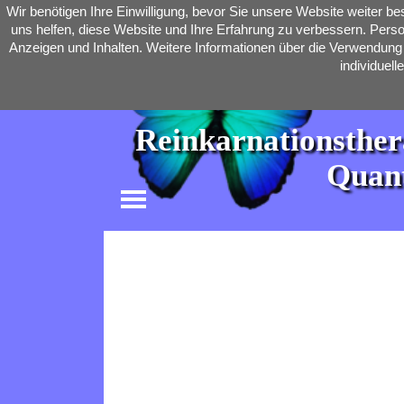
Direkt zum Seiteninhalt
Wir benötigen Ihre Einwilligung, bevor Sie unsere Website weiter 
uns helfen, diese Website und Ihre Erfahrung zu verbessern. Perso
Anzeigen und Inhalten. Weitere Informationen über die Verwendung I
individuel
Reinkarnationstherap
Quant
Menü überspringen