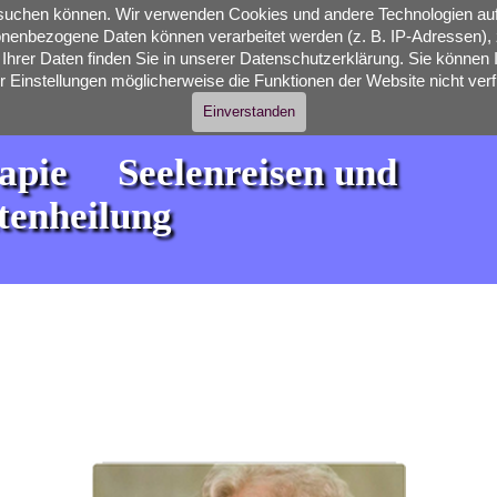
besuchen können. Wir verwenden Cookies und andere Technologien auf
nenbezogene Daten können verarbeitet werden (z. B. IP-Adressen), z
hrer Daten finden Sie in unserer Datenschutzerklärung. Sie können I
ler Einstellungen möglicherweise die Funktionen der Website nicht verf
Einverstanden
ie     Seelenreisen und 
enheilung