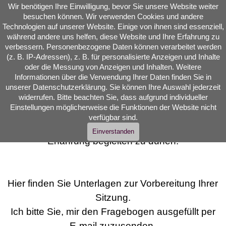
Direkt zum Seiteninhalt
Wir benötigen Ihre Einwilligung, bevor Sie unsere Website weiter
Reinkarnationstherapie  
besuchen können. Wir verwenden Cookies und andere
Seelenreisen Quantenheilung
Technologien auf unserer Website. Einige von ihnen sind essenziell,
während andere uns helfen, diese Website und Ihre Erfahrung zu
Menü überspringen
verbessern. Personenbezogene Daten können verarbeitet werden
(z. B. IP-Adressen), z. B. für personalisierte Anzeigen und Inhalte
oder die Messung von Anzeigen und Inhalten. Weitere
Informationen über die Verwendung Ihrer Daten finden Sie in
unserer Datenschutzerklärung. Sie können Ihre Auswahl jederzeit
widerrufen. Bitte beachten Sie, dass aufgrund individueller
Einstellungen möglicherweise die Funktionen der Website nicht
Die Buchung Ihrer Sitzung war erfolgreich.
verfügbar sind.
Ich freue mich darauf, Sie in diese spirituelle
Einverstanden
Erfahrung begleiten zu dürfen.
Hier finden Sie Unterlagen zur Vorbereitung Ihrer
Sitzung.
Ich bitte Sie, mir den Fragebogen ausgefüllt per
E-mail zuzusenden.